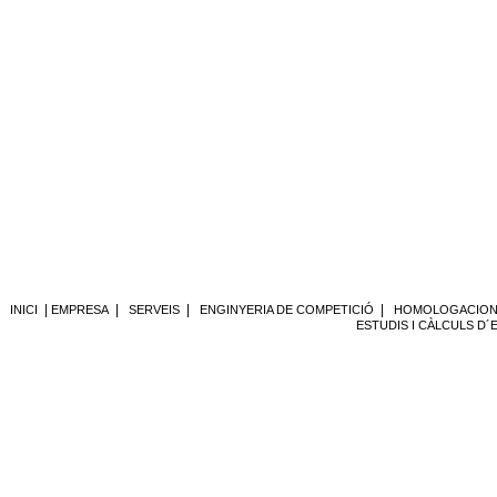
|
|
|
|
INICI
EMPRESA
SERVEIS
ENGINYERIA DE COMPETICIÓ
HOMOLOGACIONS
ESTUDIS I CÀLCULS D´