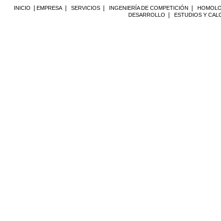
|
|
|
|
INICIO
EMPRESA
SERVICIOS
INGENIERÍA DE COMPETICIÓN
HOMOLO
|
DESARROLLO
ESTUDIOS Y CAL